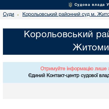
Судова влада 
Суди
Корольовський районний суд м. Жит
•
Корольовський рай
Житоми
Отримуйте інформацію лише 
Єдиний Контакт-центр судової влад