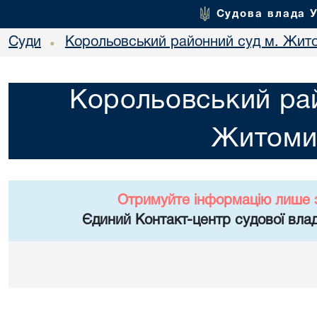
Судова влада 
Суди
Корольовський районний суд м. Жит
•
Корольовський рай
Житоми
Отримуйте інформацію лише 
Єдиний Контакт-центр судової влад