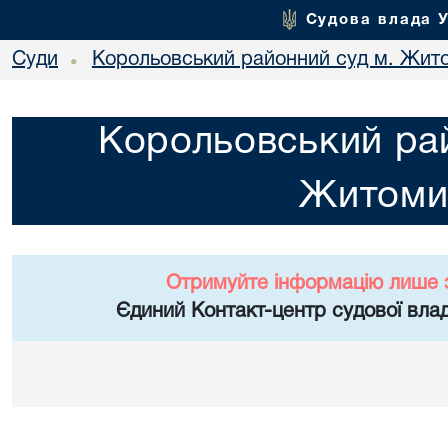
Судова влада 
Суди
Корольовський районний суд м. Жит
•
Корольовський рай
Житоми
Отримуйте інформацію лише 
Єдиний Контакт-центр судової влад