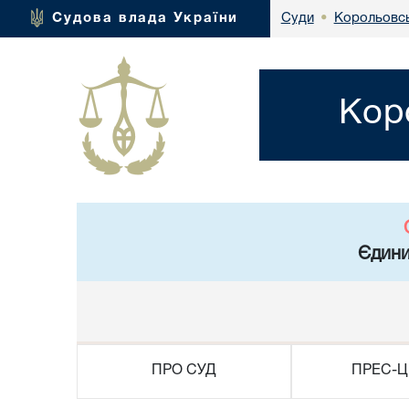
Корольовсь
Судова влада України
Суди
•
Кор
Єдини
ПРО СУД
ПРЕС-Ц