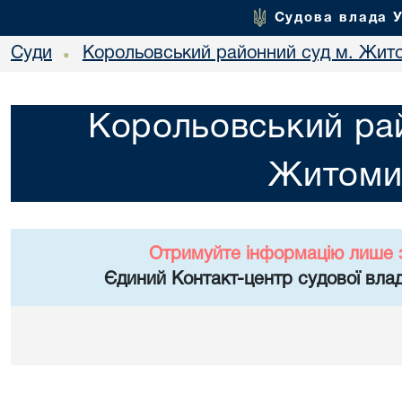
Судова влада 
Суди
Корольовський районний суд м. Жит
•
Корольовський рай
Житоми
Отримуйте інформацію лише 
Єдиний Контакт-центр судової влад