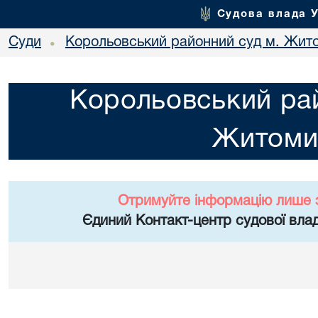
Судова влада 
Суди
Корольовський районний суд м. Жит
•
Корольовський рай
Житоми
Отримуйте інформацію лише 
Єдиний Контакт-центр судової влад