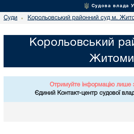
Судова влада 
Суди
Корольовський районний суд м. Жит
•
Корольовський рай
Житоми
Отримуйте інформацію лише 
Єдиний Контакт-центр судової влад