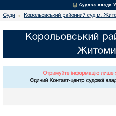
Судова влада 
Суди
Корольовський районний суд м. Жит
•
Корольовський рай
Житоми
Отримуйте інформацію лише 
Єдиний Контакт-центр судової влад