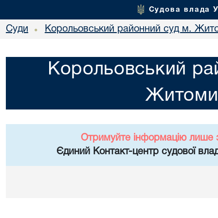
Судова влада 
Суди
Корольовський районний суд м. Жит
•
Корольовський рай
Житоми
Отримуйте інформацію лише 
Єдиний Контакт-центр судової влад