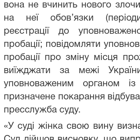
вона не вчинить нового злочи
на неї обов’язки (період
реєстрації до уповноваже
пробації; повідомляти уповно
пробації про зміну місця пр
виїжджати за межі Україн
уповноваженим органом із 
призначене покарання відбува
пресслужба суду.
«У суді жінка свою вину визн
Суд дійшов висновку, що вип