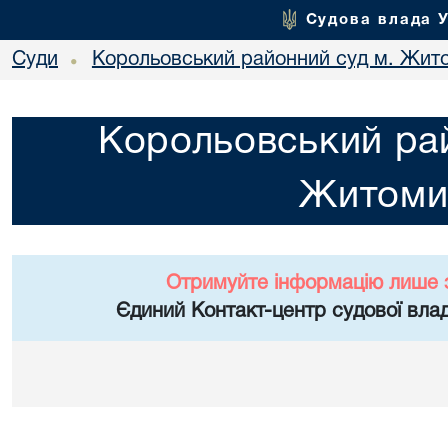
Судова влада 
Суди
Корольовський районний суд м. Жит
•
Корольовський рай
Житоми
Отримуйте інформацію лише 
Єдиний Контакт-центр судової влад