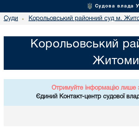
Судова влада 
Суди
Корольовський районний суд м. Жит
•
Корольовський рай
Житоми
Отримуйте інформацію лише 
Єдиний Контакт-центр судової влад