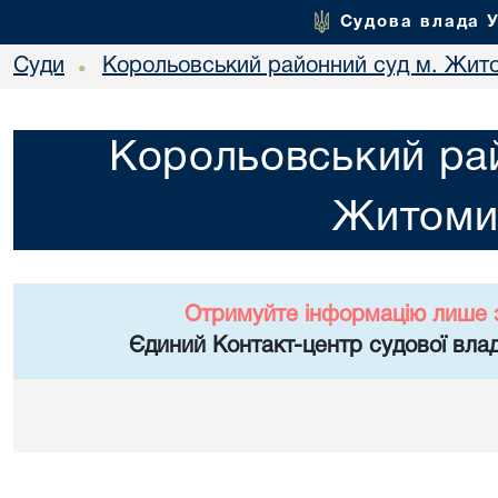
Судова влада 
Суди
Корольовський районний суд м. Жит
•
Корольовський рай
Житоми
Отримуйте інформацію лише 
Єдиний Контакт-центр судової влад