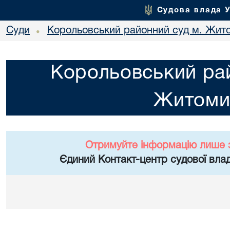
Судова влада 
Суди
Корольовський районний суд м. Жит
•
Корольовський рай
Житоми
Отримуйте інформацію лише 
Єдиний Контакт-центр судової влад