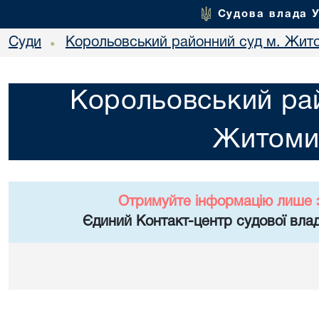
Судова влада 
Суди
Корольовський районний суд м. Жит
•
Корольовський рай
Житоми
Отримуйте інформацію лише 
Єдиний Контакт-центр судової влад