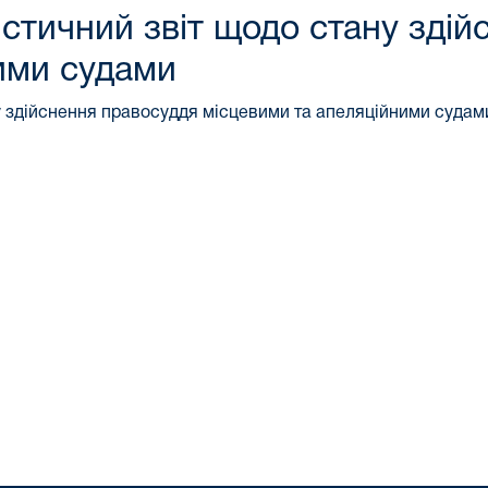
стичний звіт щодо стану здій
ими судами
у здійснення правосуддя місцевими та апеляційними судам