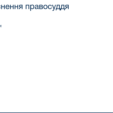
снення правосуддя
и