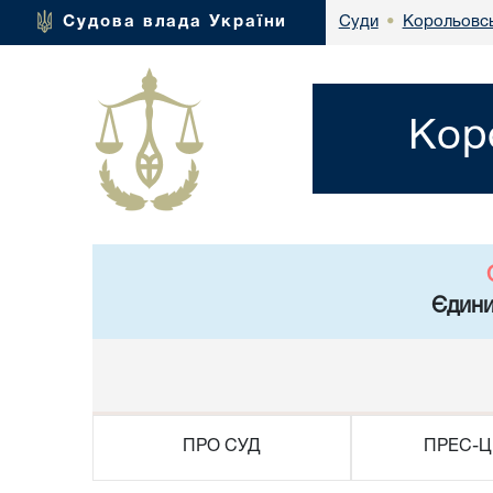
Корольовсь
Судова влада України
Суди
•
Кор
Єдини
ПРО СУД
ПРЕС-Ц