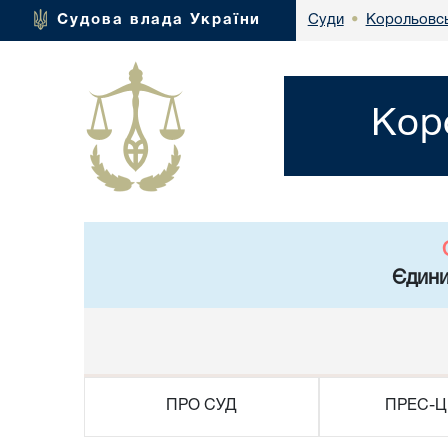
Корольовсь
Судова влада України
Суди
•
Кор
Єдини
ПРО СУД
ПРЕС-Ц