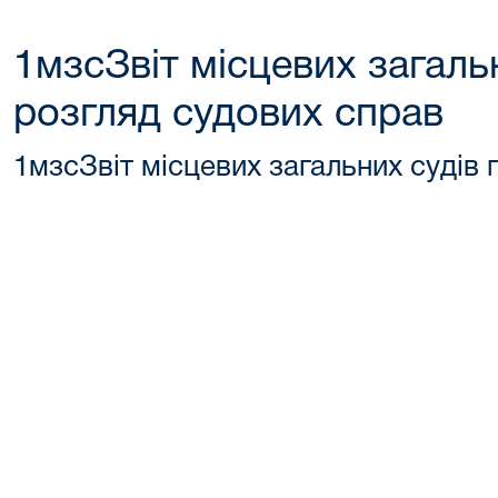
1мзсЗвіт місцевих загаль
розгляд судових справ
1мзсЗвіт місцевих загальних судів 