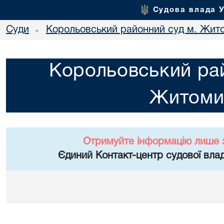
Судова влада 
Суди
Корольовський районний суд м. Жит
•
Корольовський рай
Житоми
Отримуйте інформацію лише 
Єдиний Контакт-центр судової влад