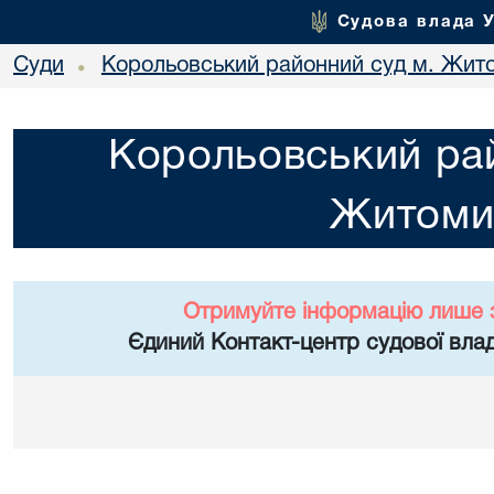
Судова влада 
Суди
Корольовський районний суд м. Жит
•
Корольовський рай
Житоми
Отримуйте інформацію лише 
Єдиний Контакт-центр судової влад