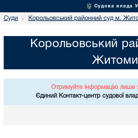
Судова влада 
Суди
Корольовський районний суд м. Жит
•
Корольовський рай
Житоми
Отримуйте інформацію лише 
Єдиний Контакт-центр судової влад