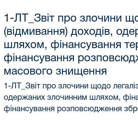
1-ЛТ_Звіт про злочини що
(відмивання) доходів, од
шляхом, фінансування те
фінансування розповсюд
масового знищення
1-ЛТ_Звіт про злочини щодо легаліза
одержаних злочинним шляхом, фіна
фінансування розповсюдження збр