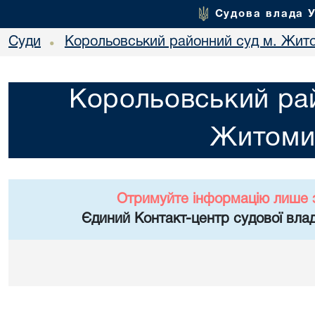
Судова влада 
Суди
Корольовський районний суд м. Жит
•
Корольовський рай
Житоми
Отримуйте інформацію лише 
Єдиний Контакт-центр судової влад