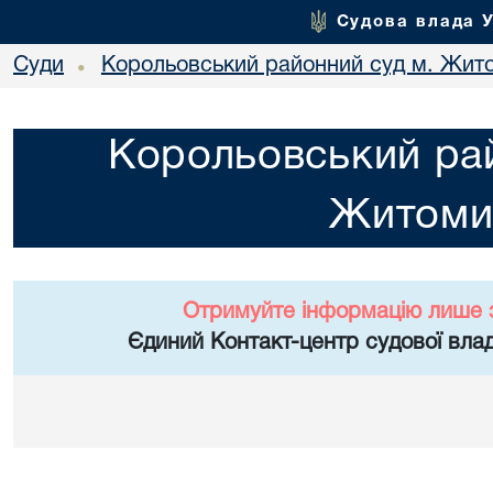
Судова влада 
Суди
Корольовський районний суд м. Жит
•
Корольовський рай
Житоми
Отримуйте інформацію лише 
Єдиний Контакт-центр судової влад