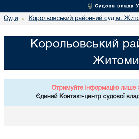
Судова влада 
Суди
Корольовський районний суд м. Жит
•
Корольовський рай
Житоми
Отримуйте інформацію лише 
Єдиний Контакт-центр судової влад