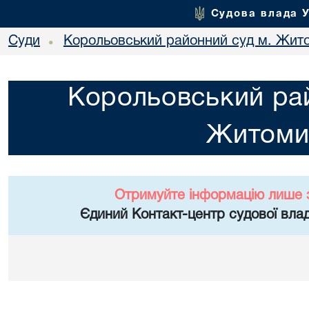
Судова влада 
Суди
Корольовський районний суд м. Жит
•
Корольовський рай
Житоми
Отримуйте інформацію лише 
Єдиний Контакт-центр судової влад