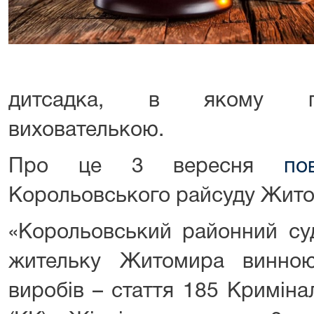
дитсадка, в якому пі
вихователькою.
Про це 3 вересня
по
Корольовського райсуду Жит
«Корольовський районний су
жительку Житомира винною
виробів – стаття 185 Криміна