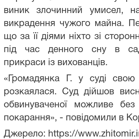
виник злочинний умисел, н
викрадення чужого майна. Пе
що за її діями ніхто зі сторон
під час денного сну в сад
прикраси із вихованців.
«Громадянка Г. у суді свою
розкаялася. Суд дійшов вис
обвинуваченої можливе без 
покарання», - повідомили в К
Джерело: https://www.zhitomir.