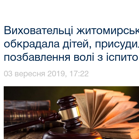
Виховательці житомирськ
обкрадала дітей, присуди
позбавлення волі з іспит
03 вересня 2019, 17:22