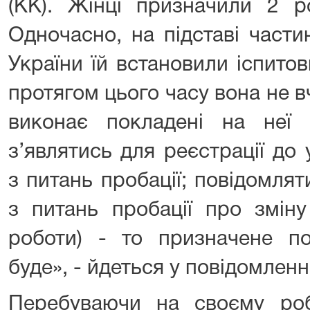
(КК). Жінці призначили 2 р
Одночасно, на підставі части
України їй встановили іспито
протягом цього часу вона не в
виконає покладені на неї о
з’являтись для реєстрації до
з питань пробації; повідомля
з питань пробації про змін
роботи) - то призначене по
буде», - йдеться у повідомленні
Перебуваючи на своєму роб