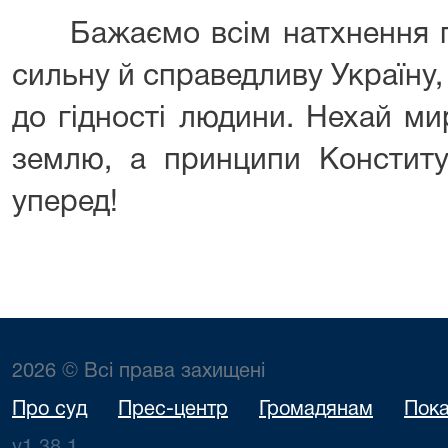
Бажаємо всім натхнення п
сильну й справедливу Україну, 
до гідності людини. Нехай м
землю, а принципи Конститу
уперед!
2026 © Всі права захищені
Про суд
Прес-центр
Громадянам
Пока