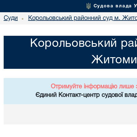
Судова влада 
Суди
Корольовський районний суд м. Жит
•
Корольовський рай
Житоми
Отримуйте інформацію лише 
Єдиний Контакт-центр судової влад