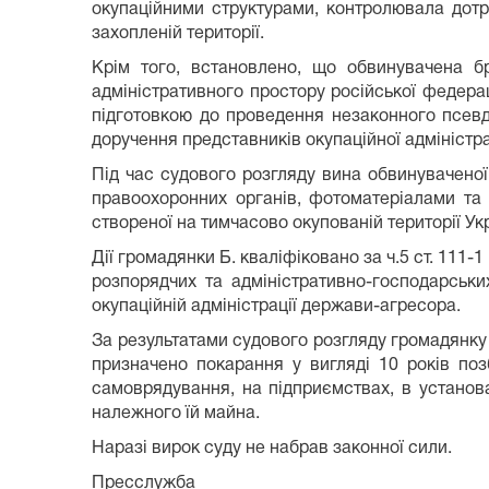
окупаційними структурами, контролювала дотр
захопленій території.
Крім того, встановлено, що обвинувачена бр
адміністративного простору російської федера
підготовкою до проведення незаконного псевд
доручення представників окупаційної адміністра
Під час судового розгляду вина обвинувачено
правоохоронних органів, фотоматеріалами та 
створеної на тимчасово окупованій території Ук
Дії громадянки Б. кваліфіковано за ч.5 ст. 111
розпорядчих та адміністративно-господарськи
окупаційній адміністрації держави-агресора.
За результатами судового розгляду громадянку 
призначено покарання у вигляді 10 років по
самоврядування, на підприємствах, в установа
належного їй майна.
Наразі вирок суду не набрав законної сили.
Пресслужба