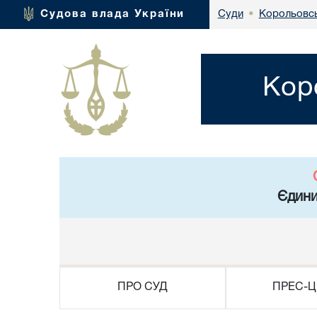
Корольовсь
Судова влада України
Суди
•
Кор
Єдини
ПРО СУД
ПРЕС-Ц