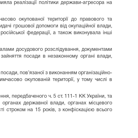
ияла реалізації політики держави-агресора на
часово окупованої території до правового та
дачі грошової допомоги від окупаційної влади,
осійської федерації, а також виконувала інші
іалами досудового розслідування, документами
 зайняття посади в незаконному органі влади,
 посади, пов’язаної з виконанням організаційно-
мчасово окупованій території, у тому числі в
я, передбаченого ч. 5 ст. 111-1 КК України, та
 органах державної влади, органах місцевого
ті строком на 15 років, з конфіскацією всього