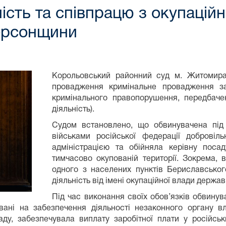
ість та співпрацю з окупацій
ерсонщини
Корольовський районний суд м. Житомира
провадження кримінальне провадження з
кримінального правопорушення, передбачен
діяльність).
Судом встановлено, що обвинувачена під 
військами російської федерації доброві
адміністрацією та обійняла керівну пос
тимчасово окупованій території. Зокрема,
одного з населених пунктів Бериславськог
діяльність від імені окупаційної влади держа
Під час виконання своїх обов’язків обвинув
овані на забезпечення діяльності незаконного органу в
складу, забезпечувала виплату заробітної плати у російс