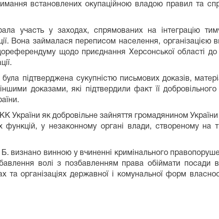
имання встановлених окупаційною владою правил та спр
ала участь у заходах, спрямованих на інтеграцію тим
ції. Вона займалася переписом населення, організацією ви
ореферендуму щодо приєднання Херсонської області до р
ції.
ї була підтверджена сукупністю письмових доказів, матер
іншими доказами, які підтвердили факт її добровільного
раїни.
-1 КК України як добровільне зайняття громадянином України
х функцій, у незаконному органі влади, створеному на ти
Б. визнано винною у вчиненні кримінального правопорушенн
збавлення волі з позбавленням права обіймати посади в
х та організаціях державної і комунальної форм власнос