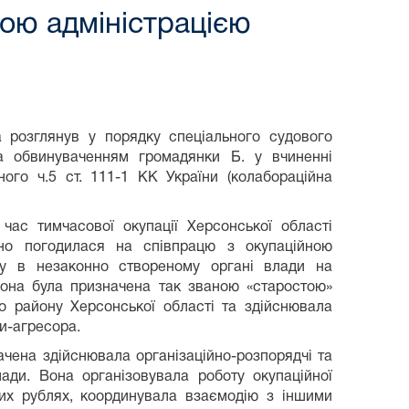
ною адміністрацією
 розглянув у порядку спеціального судового
а обвинуваченням громадянки Б. у вчиненні
ого ч.5 ст. 111-1 КК України (колабораційна
час тимчасової окупації Херсонської області
льно погодилася на співпрацю з окупаційною
аду в незаконно створеному органі влади на
 вона була призначена так званою «старостою»
о району Херсонської області та здійснювала
ви-агресора.
ачена здійснювала організаційно-розпорядчі та
лади. Вона організовувала роботу окупаційної
ьких рублях, координувала взаємодію з іншими