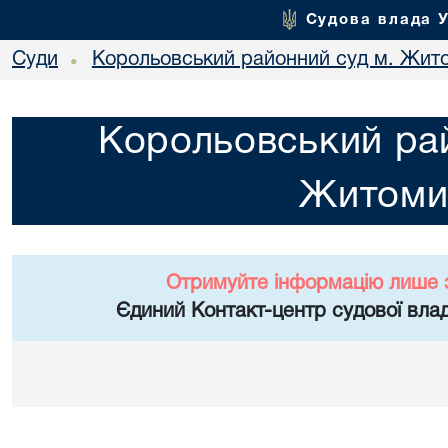
Судова влада 
Суди
Корольовський районний суд м. Жит
•
Корольовський рай
Житоми
Отримуйте інформацію лише 
Єдиний Контакт-центр судової влад