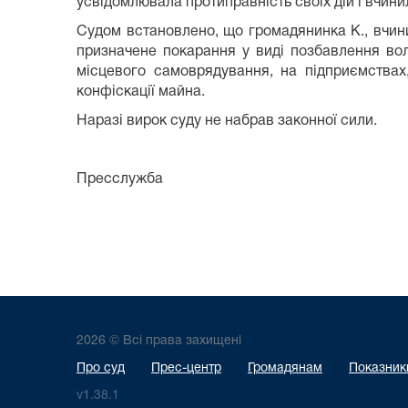
усвідомлювала протиправність своїх дій і вчинил
Судом встановлено, що громадянинка К., вчинил
призначене покарання у виді позбавлення вол
місцевого самоврядування, на підприємствах,
конфіскації майна.
Наразі вирок суду не набрав законної сили.
Пресслужба
2026 © Всі права захищені
Про суд
Прес-центр
Громадянам
Показники
v1.38.1