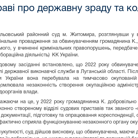
аві про державну зраду та ко
льовський районний суд м. Житомира, розглянувши у в
інальне провадження за обвинуваченням громадянина К., 
мого, у вчиненні кримінальних правопорушень, передбачених
абораційна діяльність) КК України.
довому засіданні встановлено, що 2022 року обвинувач
ілі державної виконавчої служби в Луганській області. Піс
и України вона перебувала на тимчасово окупованій 
домлювала незаконність створення окупаційною адмініст
доорганів влади.
ажаючи на це, у 2022 року громадянинка К. добровільно
конно створеному відділі судових приставів так званого «
 документації, підготовку та опрацювання кореспонденції
 фактично сприяла функціонуванню незаконного органу оку
сукупності, суд дійшов висновку, що обвинувачена, маючи д