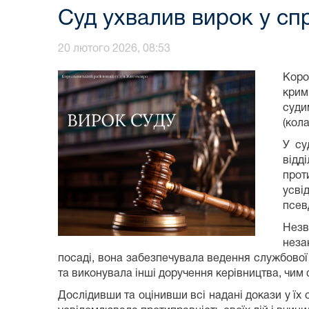
Суд ухвалив вирок у спр
20 лютого 2026, 08:53
Коро
крим
суди
(кол
У су
відд
прот
усві
псев
Незв
неза
посаді, вона забезпечувала ведення службової
та виконувала інші доручення керівництва, чим
Дослідивши та оцінивши всі надані докази у їх 