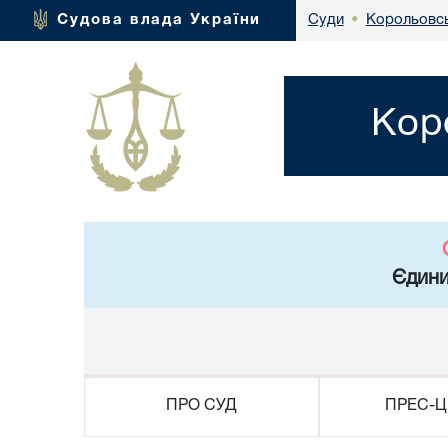
Корольовсь
Судова влада України
Суди
•
Кор
Єдини
ПРО СУД
ПРЕС-Ц