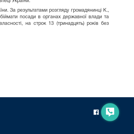
зпеці України.
їни. За результатами розгляду громадянинці К.,
обіймати посади в органах державної влади та
ласності, на строк 13 (тринадцять) років без