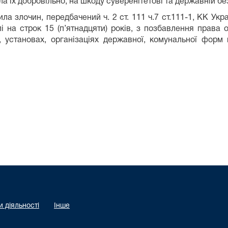
а їх добровільно, на шкоду суверенітетові та державній бе
а злочин, передбачений ч. 2 ст. 111 ч.7 ст.111-1, КК Укра
і на строк 15 (п’ятнадцяти) років, з позбавлення права 
 установах, організаціях державної, комунальної форм в
 діяльності
Інше