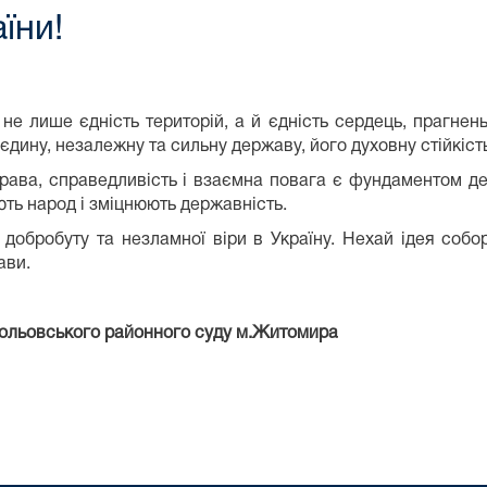
їни!
 не лише єдність територій, а й єдність сердець, прагнен
єдину, незалежну та сильну державу, його духовну стійкіст
рава, справедливість і взаємна повага є фундаментом дем
ють народ і зміцнюють державність.
добробуту та незламної віри в Україну. Нехай ідея собо
ави.
рольовського районного суду м.Житомира