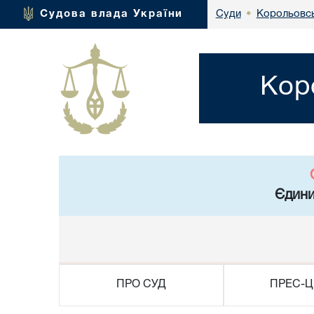
Корольовсь
Судова влада України
Суди
•
Кор
Єдини
ПРО СУД
ПРЕС-Ц