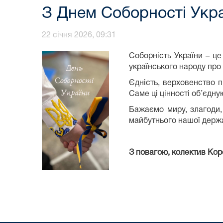
З Днем Соборності Укра
22 січня 2026, 09:31
Соборність України – це
українського народу про 
Єдність, верховенство п
Саме ці цінності об’єдну
Бажаємо миру, злагоди, 
майбутнього нашої держ
З повагою, колектив Ко