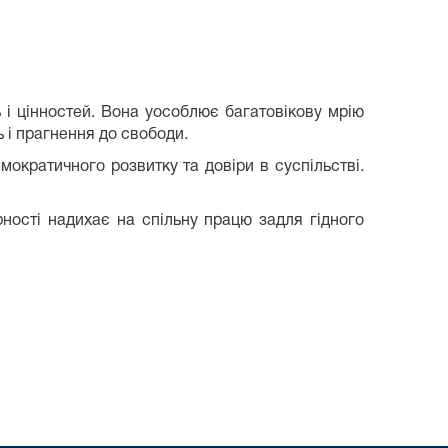
ь і цінностей. Вона уособлює багатовікову мрію
ь і прагнення до свободи.
ократичного розвитку та довіри в суспільстві.
рності надихає на спільну працю задля гідного