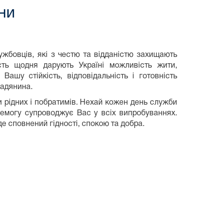
ни
жбовців, які з честю та відданістю захищають
сть щодня дарують Україні можливість жити,
ашу стійкість, відповідальність і готовність
мадянина.
и рідних і побратимів. Нехай кожен день служби
еремогу супроводжує Вас у всіх випробуваннях.
 сповнений гідності, спокою та добра.