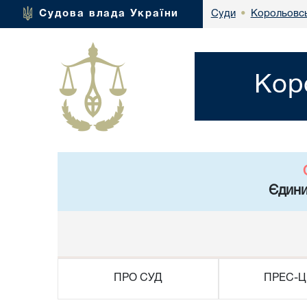
Корольовсь
Судова влада України
Суди
•
Кор
Єдини
ПРО СУД
ПРЕС-Ц