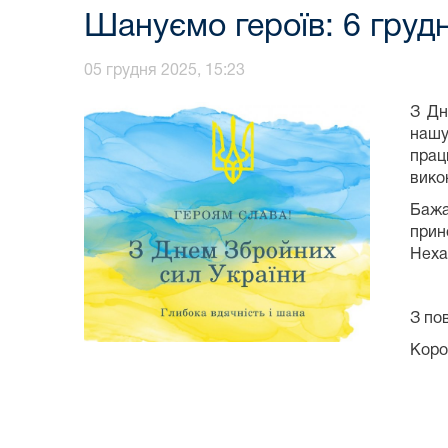
Шануємо героїв: 6 груд
05 грудня 2025, 15:23
З Дн
нашу
прац
вико
Бажа
прин
Неха
З по
Коро