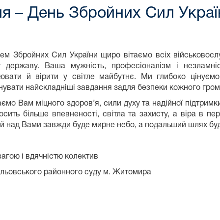
ня – День Збройних Сил Украї
ем Збройних Сил України щиро вітаємо всіх військовослу
 державу. Ваша мужність, професіоналізм і незламні
ювати й вірити у світле майбутнє. Ми глибоко цінуємо В
нувати найскладніші завдання задля безпеки кожного гро
ємо Вам міцного здоров’я, сили духу та надійної підтримк
осить більше впевненості, світла та захисту, а віра в п
й над Вами завжди буде мирне небо, а подальший шлях буде
вагою і вдячністю колектив
льовського районного суду м. Житомира