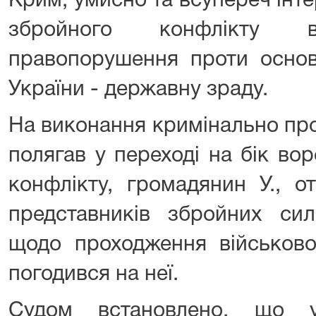
Крим, умисно та всупереч інте
збройного конфлікту в
правопорушення проти основ
України - державну зраду.
На виконання кримінально пр
полягав у переході на бік во
конфлікту, громадянин У., о
представників збройних сил
щодо проходження військово
погодився на неї.
Судом встановлено, що у