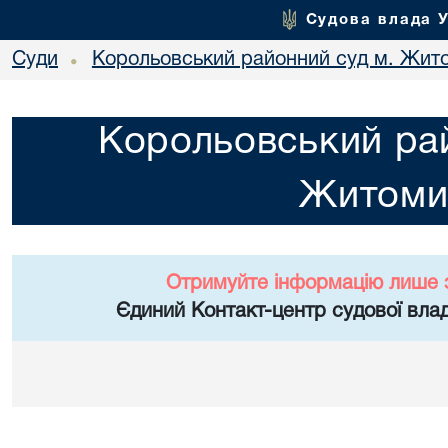
Судова влада 
Суди
Корольовський районний суд м. Жит
•
Корольовський рай
Житоми
Отримуйте інформацію лише 
Єдиний Контакт-центр судової влад