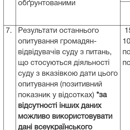
обґрунтованими
7.
Результати останнього
15
опитування громадян-
1
відвідувачів суду з питань,
п
що стосуються діяльності
п
суду з вказівкою дати цього
опитування (позитивний
показник у відсотках)
*за
відсутності інших даних
можливо використовувати
дані всеукраїнського