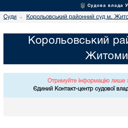
Судова влада 
Суди
Корольовський районний суд м. Жит
•
Корольовський рай
Житоми
Отримуйте інформацію лише 
Єдиний Контакт-центр судової влад