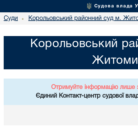
Судова влада 
Суди
Корольовський районний суд м. Жит
•
Корольовський рай
Житоми
Отримуйте інформацію лише 
Єдиний Контакт-центр судової влад