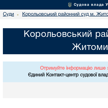
Судова влада 
Суди
Корольовський районний суд м. Жит
•
Корольовський рай
Житоми
Отримуйте інформацію лише 
Єдиний Контакт-центр судової влад