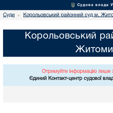
Судова влада 
Суди
Корольовський районний суд м. Жит
•
Корольовський рай
Житоми
Отримуйте інформацію лише 
Єдиний Контакт-центр судової влад