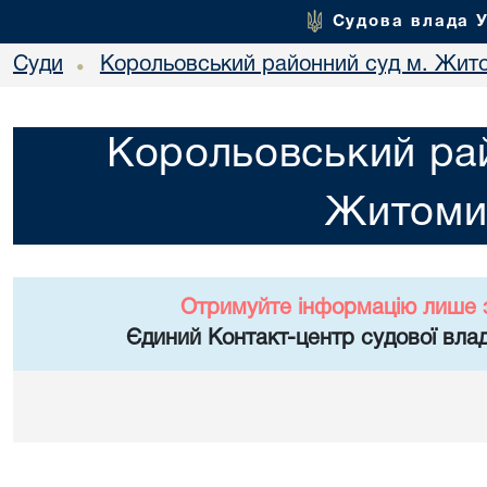
Судова влада 
Суди
Корольовський районний суд м. Жит
•
Корольовський рай
Житоми
Отримуйте інформацію лише 
Єдиний Контакт-центр судової влад