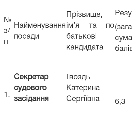
Резу
Прізвище,
№
Найменування
ім’я та по
(заг
з/
посади
батькові
сум
п
кандидата
балі
Секретар
Гвоздь
судового
Катерина
1.
засідання
Сергіївна
6,3