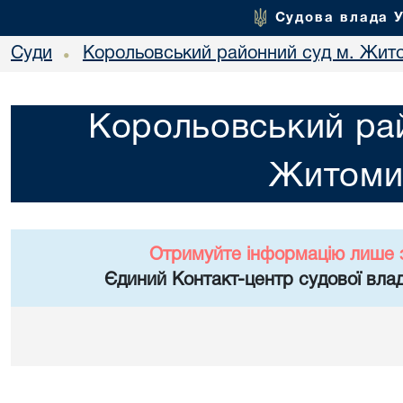
Судова влада 
Суди
Корольовський районний суд м. Жит
•
Корольовський рай
Житоми
Отримуйте інформацію лише 
Єдиний Контакт-центр судової влад