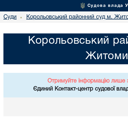
Судова влада 
Суди
Корольовський районний суд м. Жит
•
Корольовський рай
Житоми
Отримуйте інформацію лише 
Єдиний Контакт-центр судової влад