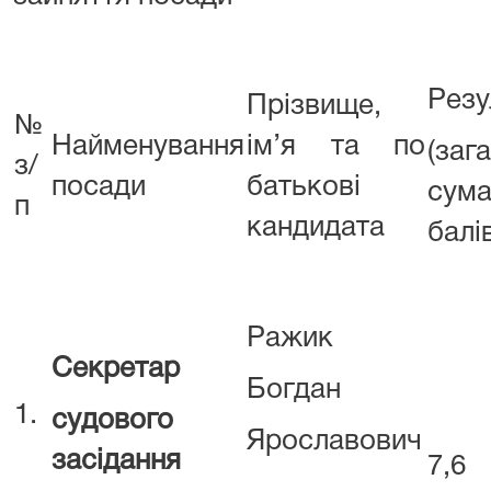
Резу
Прізвище,
№
Найменування
ім’я та по
(заг
з/
посади
батькові
сум
п
кандидата
балі
Ражик
Секретар
Богдан
1.
судового
Ярославович
засідання
7,6