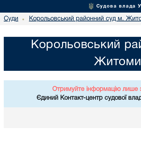
Судова влада 
Суди
Корольовський районний суд м. Жит
•
Корольовський рай
Житоми
Отримуйте інформацію лише 
Єдиний Контакт-центр судової влад