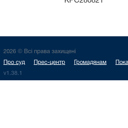
КРС280821
2026 © Всі права захищені
Про суд
Прес-центр
Громадянам
Пока
v1.38.1