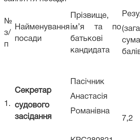
Резу
Прізвище,
№
Найменування
ім’я та по
(заг
з/
посади
батькові
сум
п
кандидата
балі
Пасічник
Секретар
Анастасія
1.
судового
Романівна
засідання
7,2