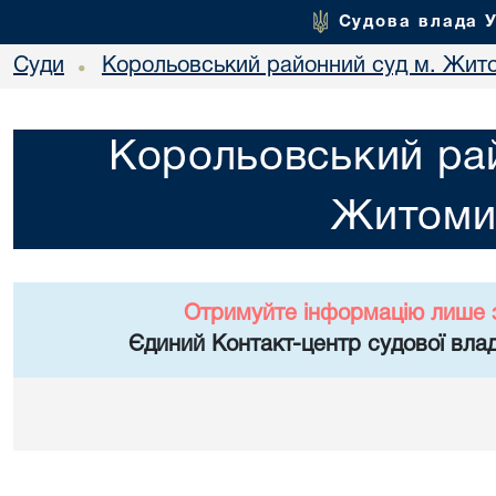
Судова влада 
Суди
Корольовський районний суд м. Жит
•
Корольовський рай
Житоми
Отримуйте інформацію лише 
Єдиний Контакт-центр судової влад