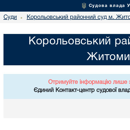
Судова влада 
Суди
Корольовський районний суд м. Жит
•
Корольовський рай
Житоми
Отримуйте інформацію лише 
Єдиний Контакт-центр судової влад