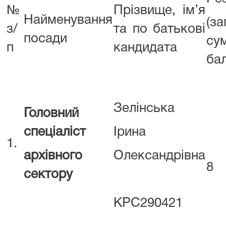
№
Прізвище, ім’я
Найменування
(за
з/
та по батькові
посади
су
п
кандидата
бал
Зелінська
Головний
спеціаліст
Ірина
1.
архівного
Олександрівна
8
сектору
КРС290421