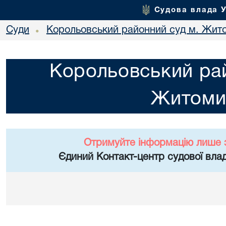
Судова влада 
Суди
Корольовський районний суд м. Жит
•
Корольовський рай
Житоми
Отримуйте інформацію лише 
Єдиний Контакт-центр судової влад