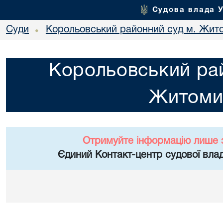
Судова влада 
Суди
Корольовський районний суд м. Жит
•
Корольовський рай
Житоми
Отримуйте інформацію лише 
Єдиний Контакт-центр судової влад