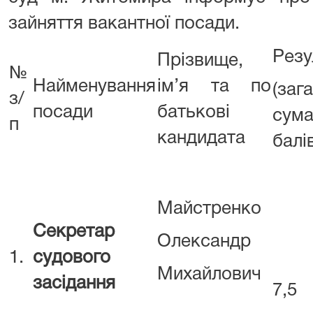
зайняття вакантної посади.
Резу
Прізвище,
№
Найменування
ім’я та по
(заг
з/
посади
батькові
сум
п
кандидата
балі
Майстренко
Секретар
Олександр
1.
судового
Михайлович
засідання
7,5