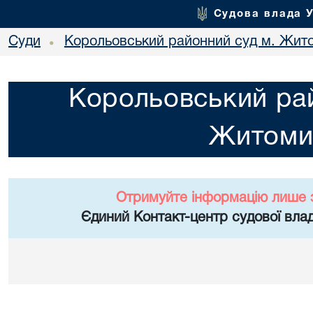
Судова влада 
Суди
Корольовський районний суд м. Жит
•
Корольовський рай
Житоми
Отримуйте інформацію лише 
Єдиний Контакт-центр судової влад