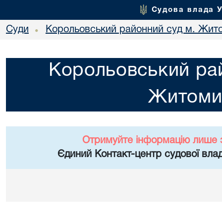
Судова влада 
Суди
Корольовський районний суд м. Жит
•
Корольовський рай
Житоми
Отримуйте інформацію лише 
Єдиний Контакт-центр судової влад