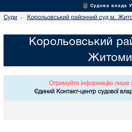
Судова влада 
Суди
Корольовський районний суд м. Жит
•
Корольовський рай
Житоми
Отримуйте інформацію лише 
Єдиний Контакт-центр судової влад