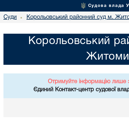
Судова влада 
Суди
Корольовський районний суд м. Жит
•
Корольовський рай
Житоми
Отримуйте інформацію лише 
Єдиний Контакт-центр судової влад