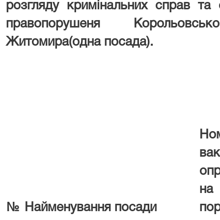
розгляду кримінальних справ та 
правопорушеня
Корольовськ
Житомира(одна посада).
Но
вак
оп
на
№
Найменування посади
пор