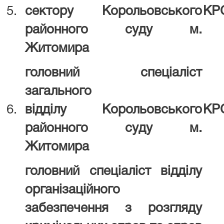
5.
сектору
Корольовського
КР
районного суду
м.
Житомира
головний спеціаліст
загального
6.
відділу
Корольовського
КР
районного суду
м.
Житомира
головний спеціаліст відділу
організаційного
забезпечення з розгляду