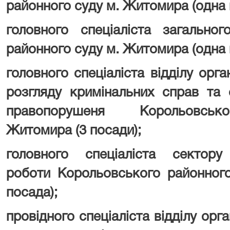
районного суду
м. Житомира
(одна 
головного спеціаліста загального
районного суду
м. Житомира
(одна 
головного спеціаліста відділу орга
розгляду кримінальних справ та 
правопорушеня
Корольовськ
Житомира
(3 посади);
головного спеціаліста сектору 
роботи
Корольовського районног
посада);
провідного спеціаліста відділу орг