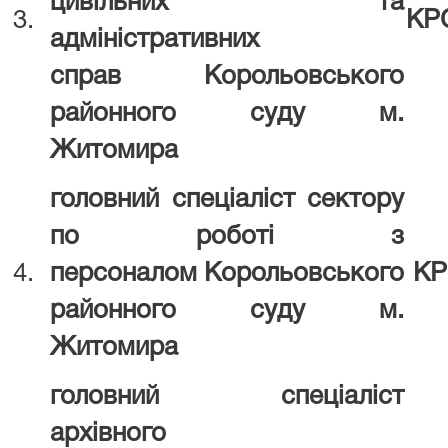
цивільних та
3.
КР
адміністративних
справ
Корольовського
районного суду
м.
Житомира
головний спеціаліст сектору
по роботі з
4.
персоналом
Корольовського
КР
районного суду
м.
Житомира
головний спеціаліст
архівного