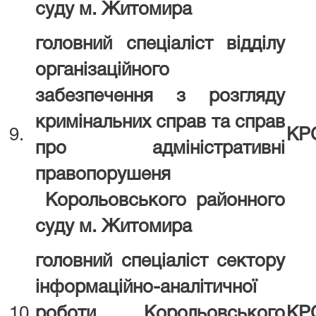
суду
м. Житомира
головний спеціаліст відділу
організаційного
забезпечення з розгляду
кримінальних справ та справ
9.
КР
про адміністративні
правопорушеня
Корольовського районного
суду
м. Житомира
головний спеціаліст сектору
інформаційно-аналітичної
10.
роботи
Корольовського
КР