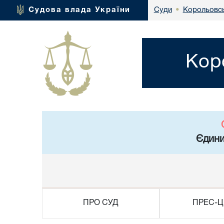
Корольовсь
Судова влада України
Суди
•
Кор
Єдини
ПРО СУД
ПРЕС-Ц