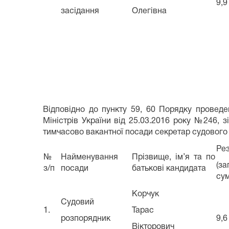
9,9
засідання
Олегівна
Відповідно до пункту 59, 60 Порядку провед
Міністрів України від 25.03.2016 року №246,
тимчасово вакантної посади секретар судового
Рез
№
Найменування
Прізвище, ім’я та по
(за
з/п
посади
батькові кандидата
сум
Корчук
Судовий
1.
Тарас
розпорядник
9,6
Вікторович