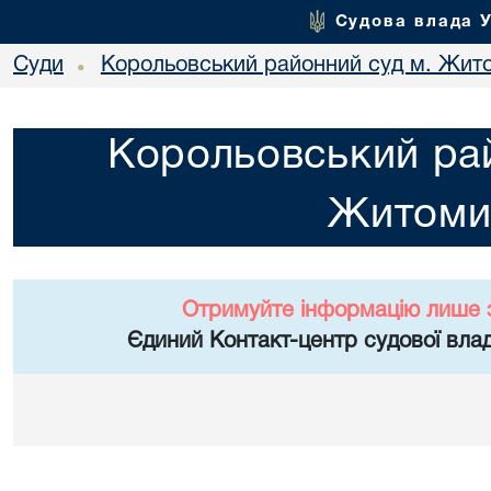
Судова влада 
Суди
Корольовський районний суд м. Жит
•
Корольовський рай
Житоми
Отримуйте інформацію лише 
Єдиний Контакт-центр судової влад